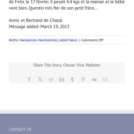
de Felix le 17 février. Il pesait 4.4 kgs et la maman et le bébé
vont bien. Quentin très fier de son petit frère…
Annic et Bertrand de Chazal
Message added: March 19, 2013
on
Births- Naissances- Nacimientos
,
Latest News
|
Comments Off
Après
Quentin,
Bénédicte
de
Share This Story, Choose Your Platform!
Chazal
donne
naissance
Facebook
X
Reddit
LinkedIn
Tumblr
Pinterest
Vk
Email
à
Felix.
CONTACT US